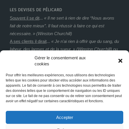
LES DEVISES DE PÉLICARD
Souvent il se dit
...
« Il ne sert à rien de dire “Nous avons
fait de notre mieux”. Il faut réussir à faire ce qui est
nécessaire. » (Winston Churchill)
A ses clients il dirait
...
« Je n'ai rien à offrir que du sang, du
labeur, des larmes et de la sueur. » (Winston Churchill) ou
« Dans le noir, toutes les couleurs s’accordent. » (Francis
Gérer le consentement aux
cookies
Bacon)
De ses clients il dirait
...
« Il n’y a aucun mal à changer
Pour offrir les meilleures expériences, nous utilisons des technologies
d’avis. Pourvu que ce soit dans le bon sens. » (Winston
telles que les cookies pour stocker et/ou accéder aux informations des
appareils. Le fait de consentir à ces technologies nous permettra de traiter
Churchill)
des données telles que le comportement de navigation ou les ID uniques
La satisfaction ultime
...
« Il y a des jours où je pense que
sur ce site. Le fait de ne pas consentir ou de retirer son consentement peut
avoir un effet négatif sur certaines caractéristiques et fonctions.
je vais mourir d'une overdose d'autosatisfaction. »
(Salvador Dali)
Accepter
Aidez-nous à trouver un slogan - 26ème degré