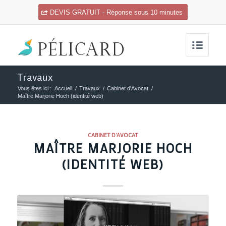
DEVIS GRATUIT - Réponse sous 10 minutes
Travaux
Vous êtes ici :
Accueil
/
Travaux
/
Cabinet d'Avocat
/
Maître Marjorie Hoch (identité web)
CABINET D'AVOCAT
MAÎTRE MARJORIE HOCH
(IDENTITÉ WEB)