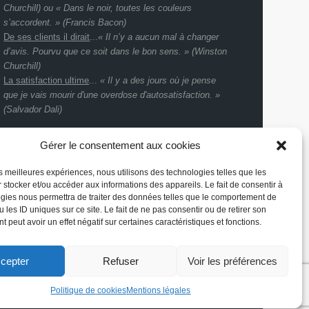
Churchill) ou « Dans le noir, toutes les couleurs
s’accordent. » (Francis Bacon)
De ses clients il dirait
...
« Il n’y a aucun mal à changer
d’avis. Pourvu que ce soit dans le bon sens. » (Winston
Churchill)
La satisfaction ultime
...
« Il y a des jours où je pense
que je vais mourir d'une overdose d'autosatisfaction. »
(Salvador Dali)
Aidez-nous à trouver un slogan - 26ème degré
Gérer le consentement aux cookies
les meilleures expériences, nous utilisons des technologies telles que les
 stocker et/ou accéder aux informations des appareils. Le fait de consentir à
gies nous permettra de traiter des données telles que le comportement de
 les ID uniques sur ce site. Le fait de ne pas consentir ou de retirer son
 peut avoir un effet négatif sur certaines caractéristiques et fonctions.
cepter
Refuser
Voir les préférences
Politique de cookies
Mentions légales
Charte graphique… par Pélicard
Webdesign… par Pélicard