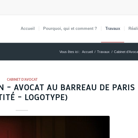
Accueil
Pourquoi,
qui et comment ?
Travaux
Réal
Vous êtes ici :
Accueil
/
Travaux
/
Cabinet d'Avoca
CABINET D'AVOCAT
N – AVOCAT AU BARREAU DE PARIS
TITÉ – LOGOTYPE)