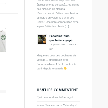
Des écoles, des entreprises, des
établissements de santé… ça donne
des dizaines de slogans,
d’accroches et d’idées pour illustrer
et mettre en valeur le travail des
Chefs ! Une belle collaboration avec
le plus fidèle des clients […]
PanoramaTours
(pochette voyage)
18 janvier 2017 - 16 h 33
min
Maquettes pour des pochettes de
voyage… embarquez avec
PanoramaTours ! Seule contrainte,
partir depuis le canada
ILS/ELLES COMMENTENT
26ème degré
Cyril Lampre
dans
Sauna Hammam
26ème degré
dans