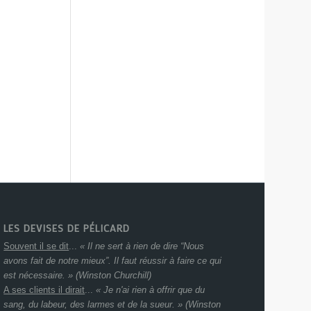
LES DEVISES DE PÉLICARD
Souvent il se dit
...
« Il ne sert à rien de dire “Nous
avons fait de notre mieux”. Il faut réussir à faire ce qui
est nécessaire. » (Winston Churchill)
A ses clients il dirait
...
« Je n'ai rien à offrir que du
sang, du labeur, des larmes et de la sueur. » (Winston