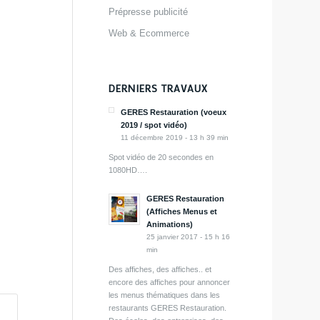
Prépresse publicité
Web & Ecommerce
DERNIERS TRAVAUX
GERES Restauration (voeux
2019 / spot vidéo)
11 décembre 2019 - 13 h 39 min
Spot vidéo de 20 secondes en
1080HD….
GERES Restauration
(Affiches Menus et
Animations)
25 janvier 2017 - 15 h 16
min
Des affiches, des affiches.. et
encore des affiches pour annoncer
les menus thématiques dans les
restaurants GERES Restauration.