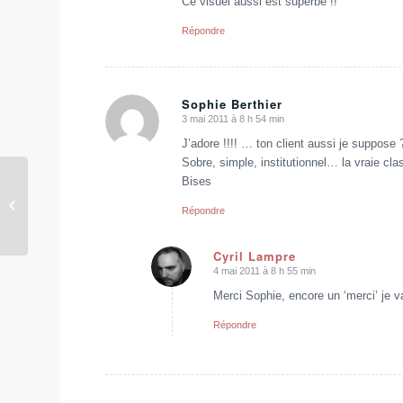
Ce visuel aussi est superbe !!
Répondre
Sophie Berthier
3 mai 2011 à 8 h 54 min
dit
:
J’adore !!!! … ton client aussi je suppose 
Sobre, simple, institutionnel… la vraie cl
Bises
Williams Dominique –
Répondre
Voyance (identité)
Cyril Lampre
4 mai 2011 à 8 h 55 min
dit
:
Merci Sophie, encore un ‘merci’ je va
Répondre