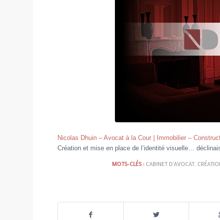
Nicolas Dhuin – Avocat à la Cour | Immobilier – Construct
Création et mise en place de l’identité visuelle… déclina
MOTS-CLÉS :
CABINET D'AVOCAT
,
CRÉATIO