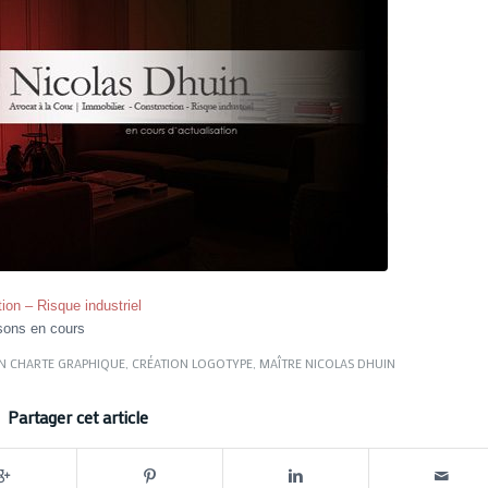
ion – Risque industriel
isons en cours
N CHARTE GRAPHIQUE
,
CRÉATION LOGOTYPE
,
MAÎTRE NICOLAS DHUIN
Partager cet article