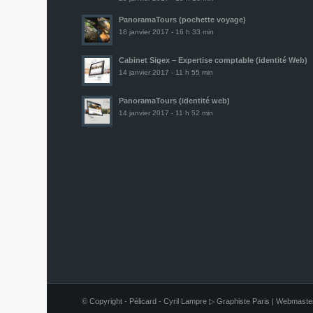
PanoramaTours (pochette voyage)
18 janvier 2017 - 16 h 33 min
Cabinet Sigex – Expertise comptable (identité Web)
14 janvier 2017 - 11 h 55 min
PanoramaTours (identité web)
14 janvier 2017 - 11 h 52 min
© Copyright - Pélicard - Cyril Lampre ▷ Graphiste Paris | Webmaste