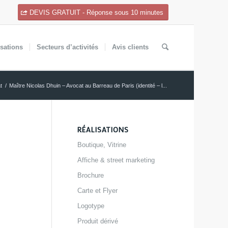
DEVIS GRATUIT - Réponse sous 10 minutes
isations
Secteurs
d’activités
Avis
clients
t
/
Maître Nicolas Dhuin – Avocat au Barreau de Paris (identité – l...
RÉALISATIONS
Boutique, Vitrine
Affiche & street marketing
Brochure
Carte et Flyer
Logotype
Produit dérivé