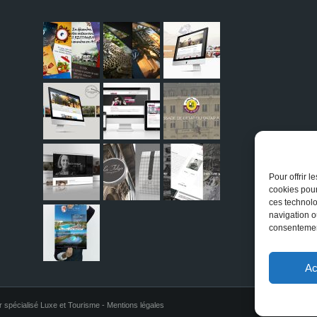
Pour offrir 
cookies pour
ces technolo
navigation ou
consentement
Ac
r spécialisé Luxe et Tourisme -
Mentions légales