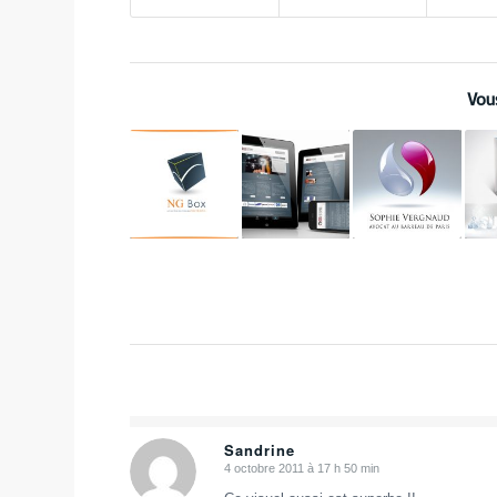
Vou
Sandrine
4 octobre 2011 à 17 h 50 min
dit
: