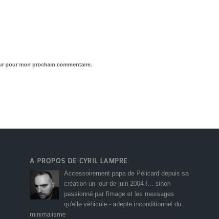
eur pour mon prochain commentaire.
A PROPOS DE CYRIL LAMPRE
Accessoirement papa de Pélicard depuis sa
création un jour de juin 2004 !... sinon
passionné par l'image et les messages
qu'elle véhicule - adepte inconditionnel du
minimalisme