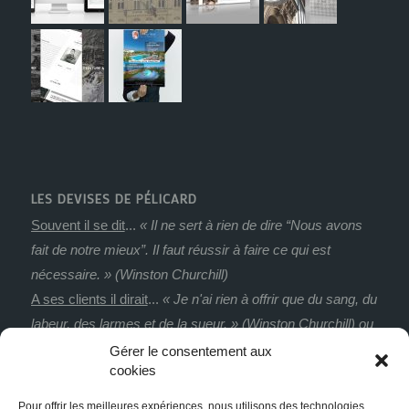
LES DEVISES DE PÉLICARD
Souvent il se dit
...
« Il ne sert à rien de dire “Nous avons
fait de notre mieux”. Il faut réussir à faire ce qui est
nécessaire. » (Winston Churchill)
A ses clients il dirait
...
« Je n'ai rien à offrir que du sang, du
labeur, des larmes et de la sueur. » (Winston Churchill) ou
« Dans le noir, toutes les couleurs s’accordent. » (Francis
Gérer le consentement aux
cookies
Bacon)
De ses clients il dirait
...
« Il n’y a aucun mal à changer
Pour offrir les meilleures expériences, nous utilisons des technologies