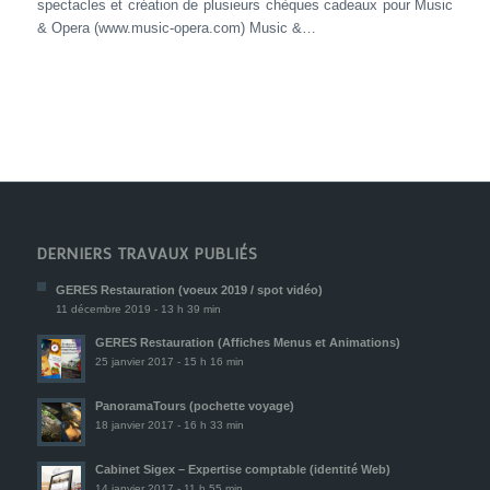
spectacles et création de plusieurs chèques cadeaux pour Music
& Opera (www.music-opera.com) Music &…
DERNIERS TRAVAUX PUBLIÉS
GERES Restauration (voeux 2019 / spot vidéo)
11 décembre 2019 - 13 h 39 min
GERES Restauration (Affiches Menus et Animations)
25 janvier 2017 - 15 h 16 min
PanoramaTours (pochette voyage)
18 janvier 2017 - 16 h 33 min
Cabinet Sigex – Expertise comptable (identité Web)
14 janvier 2017 - 11 h 55 min