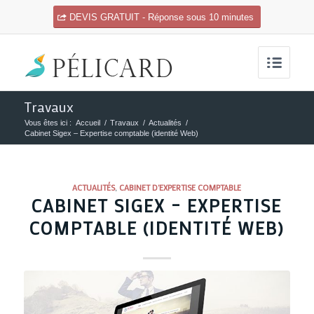
DEVIS GRATUIT - Réponse sous 10 minutes
Travaux
Vous êtes ici :
Accueil
/
Travaux
/
Actualités
/
Cabinet Sigex – Expertise comptable (identité Web)
ACTUALITÉS
,
CABINET D'EXPERTISE COMPTABLE
CABINET SIGEX – EXPERTISE
COMPTABLE (IDENTITÉ WEB)