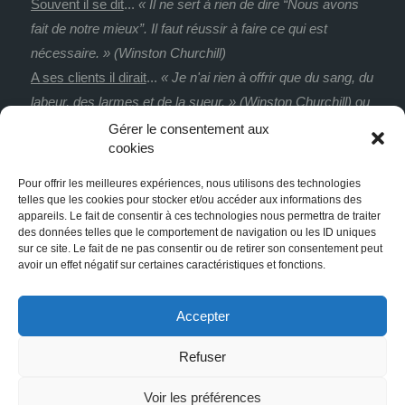
Souvent il se dit
...
« Il ne sert à rien de dire “Nous avons
fait de notre mieux”. Il faut réussir à faire ce qui est
nécessaire. » (Winston Churchill)
A ses clients il dirait
...
« Je n'ai rien à offrir que du sang, du
labeur, des larmes et de la sueur. » (Winston Churchill) ou
« Dans le noir, toutes les couleurs s’accordent. » (Francis
Gérer le consentement aux
cookies
Bacon)
De ses clients il dirait
...
« Il n’y a aucun mal à changer
Pour offrir les meilleures expériences, nous utilisons des technologies
d’avis. Pourvu que ce soit dans le bon sens. » (Winston
telles que les cookies pour stocker et/ou accéder aux informations des
appareils. Le fait de consentir à ces technologies nous permettra de traiter
Churchill)
des données telles que le comportement de navigation ou les ID uniques
La satisfaction ultime
...
« Il y a des jours où je pense que
sur ce site. Le fait de ne pas consentir ou de retirer son consentement peut
avoir un effet négatif sur certaines caractéristiques et fonctions.
je vais mourir d'une overdose d'autosatisfaction. »
(Salvador Dali)
Accepter
Aidez-nous à trouver un slogan - 26ème degré
Refuser
Voir les préférences