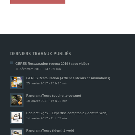
DERNIERS TRAVAUX PUBLIÉS
GERES Restauration (voeux 2019 / spot vidéo)
11 décembre 2019 - 13 h 39 min
GERES Restauration (Affiches Menus et Animations)
25 janvier 2017 - 15 h 16 min
PanoramaTours (pochette voyage)
18 janvier 2017 - 16 h 33 min
Cabinet Sigex – Expertise comptable (identité Web)
14 janvier 2017 - 11 h 55 min
PanoramaTours (identité web)