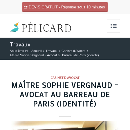
DEVIS GRATUIT - Réponse sous 10 minutes
Travaux
Vous êtes ici :
Accueil
/
Travaux
/
Cabinet d'Avocat
/
Maître Sophie Vergnaud – Avocat au Barreau de Paris (identité)
CABINET D'AVOCAT
MAÎTRE SOPHIE VERGNAUD –
AVOCAT AU BARREAU DE
PARIS (IDENTITÉ)