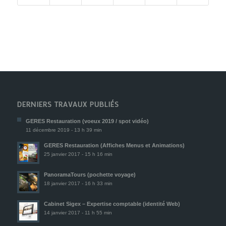
DERNIERS TRAVAUX PUBLIÉS
GERES Restauration (voeux 2019 / spot vidéo)
11 décembre 2019 - 13 h 39 min
GERES Restauration (Affiches Menus et Animations)
25 janvier 2017 - 15 h 16 min
PanoramaTours (pochette voyage)
18 janvier 2017 - 16 h 33 min
Cabinet Sigex – Expertise comptable (identité Web)
14 janvier 2017 - 11 h 55 min