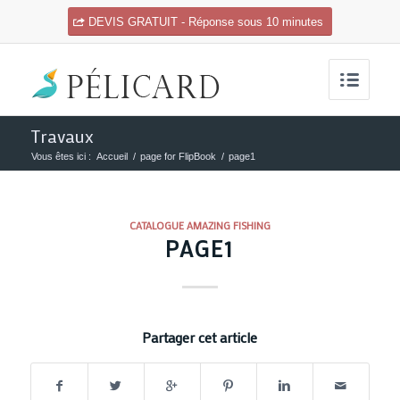
DEVIS GRATUIT - Réponse sous 10 minutes
Travaux
Vous êtes ici :
Accueil
/
page for FlipBook
/
page1
CATALOGUE AMAZING FISHING
PAGE1
Partager cet article