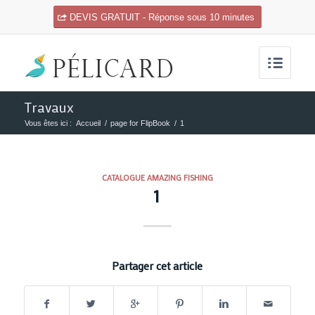
DEVIS GRATUIT - Réponse sous 10 minutes
Travaux
Vous êtes ici :
Accueil
/
page for FlipBook
/
1
CATALOGUE AMAZING FISHING
1
Partager cet article