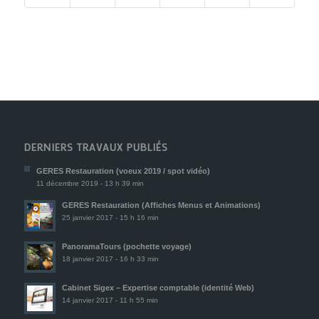
DERNIERS TRAVAUX PUBLIÉS
GERES Restauration (voeux 2019 / spot vidéo)
11 décembre 2019 - 13 h 39 min
GERES Restauration (Affiches Menus et Animations)
25 janvier 2017 - 15 h 16 min
PanoramaTours (pochette voyage)
18 janvier 2017 - 16 h 33 min
Cabinet Sigex – Expertise comptable (identité Web)
14 janvier 2017 - 11 h 55 min