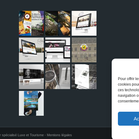
Pour offrir 
cookies pour
ces technolo
navigation ou
consentement
Ac
r spécialisé Luxe et Tourisme -
Mentions légales