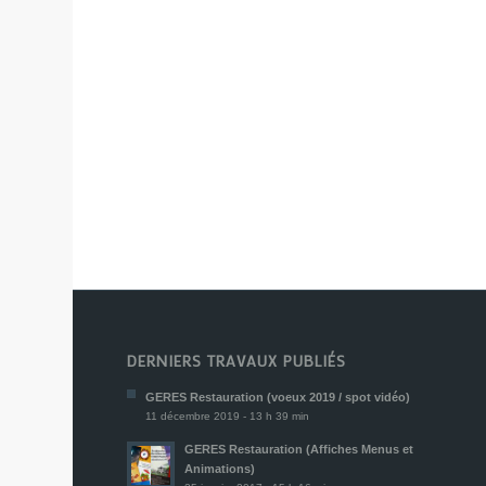
DERNIERS TRAVAUX PUBLIÉS
GERES Restauration (voeux 2019 / spot vidéo)
11 décembre 2019 - 13 h 39 min
GERES Restauration (Affiches Menus et
Animations)