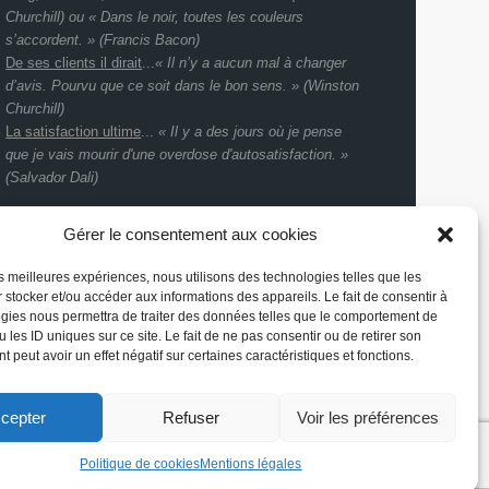
Churchill) ou « Dans le noir, toutes les couleurs
s’accordent. » (Francis Bacon)
De ses clients il dirait
...
« Il n’y a aucun mal à changer
d’avis. Pourvu que ce soit dans le bon sens. » (Winston
Churchill)
La satisfaction ultime
...
« Il y a des jours où je pense
que je vais mourir d'une overdose d'autosatisfaction. »
(Salvador Dali)
Aidez-nous à trouver un slogan - 26ème degré
Gérer le consentement aux cookies
les meilleures expériences, nous utilisons des technologies telles que les
 stocker et/ou accéder aux informations des appareils. Le fait de consentir à
gies nous permettra de traiter des données telles que le comportement de
 les ID uniques sur ce site. Le fait de ne pas consentir ou de retirer son
 peut avoir un effet négatif sur certaines caractéristiques et fonctions.
cepter
Refuser
Voir les préférences
Politique de cookies
Mentions légales
Charte graphique… par Pélicard
Webdesign… par Pélicard