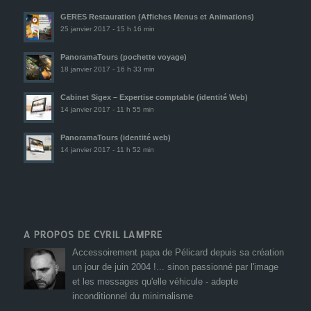
GERES Restauration (Affiches Menus et Animations)
25 janvier 2017 - 15 h 16 min
PanoramaTours (pochette voyage)
18 janvier 2017 - 16 h 33 min
Cabinet Sigex – Expertise comptable (identité Web)
14 janvier 2017 - 11 h 55 min
PanoramaTours (identité web)
14 janvier 2017 - 11 h 52 min
A PROPOS DE CYRIL LAMPRE
Accessoirement papa de Pélicard depuis sa création
un jour de juin 2004 !... sinon passionné par l'image
et les messages qu'elle véhicule - adepte
inconditionnel du minimalisme