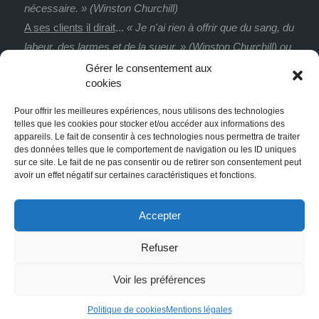
nécessaire. » (Winston Churchill)
A ses clients il dirait
...
« Je n'ai rien à offrir que du sang, du
labeur, des larmes et de la sueur. » (Winston Churchill) ou
« Dans le noir, toutes les couleurs s’accordent. » (Francis
Gérer le consentement aux
cookies
Bacon)
De ses clients il dirait
...
« Il n’y a aucun mal à changer
Pour offrir les meilleures expériences, nous utilisons des technologies
d’avis. Pourvu que ce soit dans le bon sens. » (Winston
telles que les cookies pour stocker et/ou accéder aux informations des
appareils. Le fait de consentir à ces technologies nous permettra de traiter
Churchill)
des données telles que le comportement de navigation ou les ID uniques
La satisfaction ultime
...
« Il y a des jours où je pense que
sur ce site. Le fait de ne pas consentir ou de retirer son consentement peut
avoir un effet négatif sur certaines caractéristiques et fonctions.
je vais mourir d'une overdose d'autosatisfaction. »
(Salvador Dali)
Accepter
Aidez-nous à trouver un slogan - 26ème degré
Refuser
Voir les préférences
© Copyright - Pélicard - Cyril Lampre ▷ Graphiste Paris | Webmaster
Politique de cookies
Mentions légales
spécialisé Luxe et Tourisme -
Mentions légales