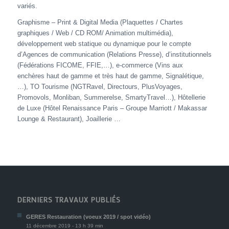
variés.
Graphisme – Print & Digital Media (Plaquettes / Chartes
graphiques / Web / CD ROM/ Animation multimédia),
développement web statique ou dynamique pour le compte
d’Agences de communication (Relations Presse), d’institutionnels
(Fédérations FICOME, FFIE,…), e-commerce (Vins aux
enchères haut de gamme et très haut de gamme, Signalétique,
…), TO Tourisme (NGTRavel, Directours, PlusVoyages,
Promovols, Monliban, Summerelse, SmartyTravel…), Hôtellerie
de Luxe (Hôtel Renaissance Paris – Groupe Marriott / Makassar
Lounge & Restaurant), Joaillerie …
DERNIERS TRAVAUX PUBLIÉS
GERES Restauration (voeux 2019 / spot vidéo)
11 décembre 2019 - 13 h 39 min