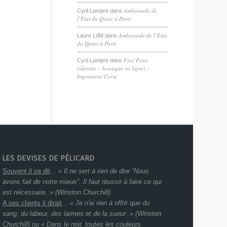
Ambassade de
Cyril Lampre
dans
l’Etat du Qatar à Paris
Ambassade de l’Etat
Laure LdM
dans
du Qatar à Paris
Fior’Print
Cyril Lampre
dans
(identite – boutique en ligne) –
Imprimerie Corse
LES DEVISES DE PÉLICARD
Souvent il se dit
...
« Il ne sert à rien de dire “Nous
avons fait de notre mieux”. Il faut réussir à faire ce qui
est nécessaire. » (Winston Churchill)
A ses clients il dirait
...
« Je n'ai rien à offrir que du
sang, du labeur, des larmes et de la sueur. » (Winston
Churchill) ou « Dans le noir, toutes les couleurs