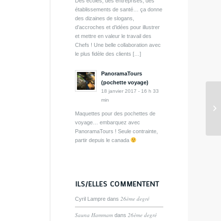
Des écoles, des entreprises, des
établissements de santé… ça donne
des dizaines de slogans,
d’accroches et d’idées pour illustrer
et mettre en valeur le travail des
Chefs ! Une belle collaboration avec
le plus fidèle des clients […]
PanoramaTours
(pochette voyage)
18 janvier 2017 - 16 h 33
min
15
Maquettes pour des pochettes de
voyage… embarquez avec
PanoramaTours ! Seule contrainte,
partir depuis le canada
ILS/ELLES COMMENTENT
26ème degré
Cyril Lampre
dans
Sauna Hammam
26ème degré
dans