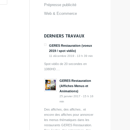
Prépresse publicité
Web & Ecommerce
DERNIERS TRAVAUX
GERES Restauration (voeux
2019 / spot vidéo)
11 décembre 2019 - 13 h 39 min
Spot vidéo de 20 secondes en
1080HD….
GERES Restauration
(Affiches Menus et
Animations)
25 janvier 2017 - 15 h 16
min
Des affiches, des affiches.. et
encore des affiches pour annoncer
les menus thématiques dans les
restaurants GERES Restauration.