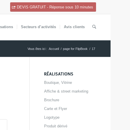
DEVIS GRATUIT - Réponse sous 10 minutes
isations
Secteurs
d’activités
Avis
clients
Vous êtes ici :
Accueil
/
page for FlipBook
/
17
RÉALISATIONS
Boutique, Vitrine
Affiche & street marketing
Brochure
Carte et Flyer
Logotype
Produit dérivé