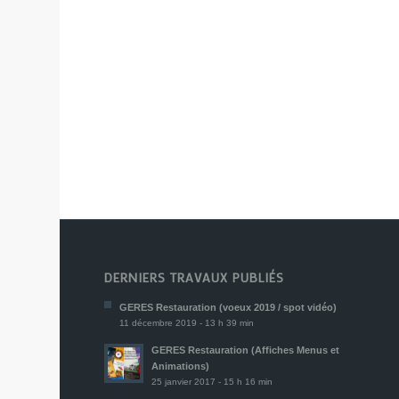
DERNIERS TRAVAUX PUBLIÉS
GERES Restauration (voeux 2019 / spot vidéo)
11 décembre 2019 - 13 h 39 min
GERES Restauration (Affiches Menus et
Animations)
25 janvier 2017 - 15 h 16 min