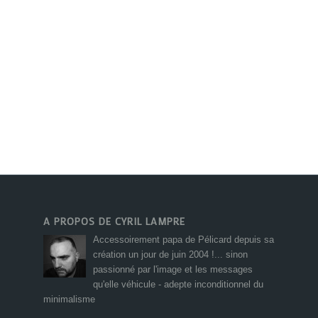
A PROPOS DE CYRIL LAMPRE
Accessoirement papa de Pélicard depuis sa
création un jour de juin 2004 !... sinon
passionné par l'image et les messages
qu'elle véhicule - adepte inconditionnel du
minimalisme